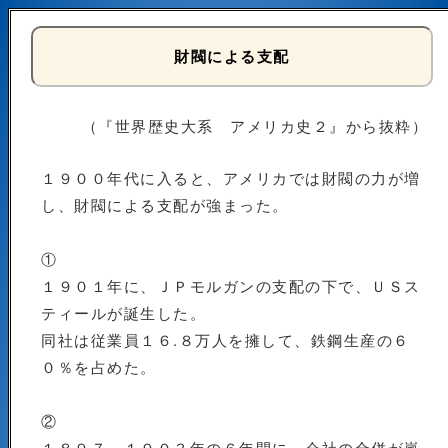
財閥による支配
（『世界歴史大系 アメリカ史２』から抜粋）
１９００年代に入ると、アメリカでは財閥の力が増
し、財閥による支配が強まった。
①
１９０１年に、ＪＰモルガンの支配の下で、ＵＳス
ティールが誕生した。
同社は従業員１６.８万人を擁して、鉄鋼生産の６
０％を占めた。
②
１８９７～１９０３年の６年間に、会社の合併が嵐