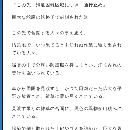
『この先 帰還困難区域につき 通行止め』
巨大な蛇腹の鉄格子で封鎖された道。
この先で奮闘する人々の事を思う。
汚染地で、いつ果てるとも知れぬ作業に駆り出され
ている人々。
猛暑の中で分厚い防護服を身にまとい、汗まみれの
苦行を強いられている。
車から周囲を見渡すと、かつて田畑だった広大な平
野が放置され、雑草に覆い尽くされている。
見渡す限りの雑草の合間に、黒色の異物が山積みに
されている。
除染で削り取られた土砂やゴミを詰めた、巨大な袋