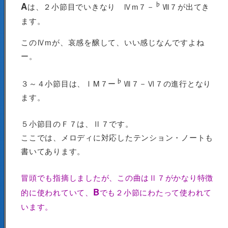
♭
A
は、２小節目でいきなり Ⅳm７－
Ⅶ７が出てき
ます。
このⅣmが、哀感を醸して、いい感じなんですよね
ー。
♭
３～４小節目は、ⅠM７ー
Ⅶ７－Ⅵ７の進行となり
ます。
５小節目のＦ７は、Ⅱ７です。
ここでは、メロディに対応したテンション・ノートも
書いてあります。
冒頭でも指摘しましたが、この曲はⅡ７がかなり特徴
B
的に使われていて、
でも２小節にわたって使われて
います。