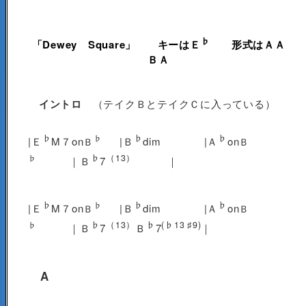
♭
「Dewey Square」
キーはＥ
形式はＡＡ
ＢＡ
イントロ
（テイクＢとテイクＣに入っている）
♭
♭
♭
♭
|Ｅ
M７on
|Ｂ
dim |Ａ
on
Ｂ
Ｂ
♭
（13）
♭
｜Ｂ
7
｜
♭
♭
♭
♭
|Ｅ
M７on
|Ｂ
dim |Ａ
on
Ｂ
Ｂ
♭
（13）
♭
(♭13 ♯9)
♭
｜Ｂ
7
Ｂ
7
｜
A