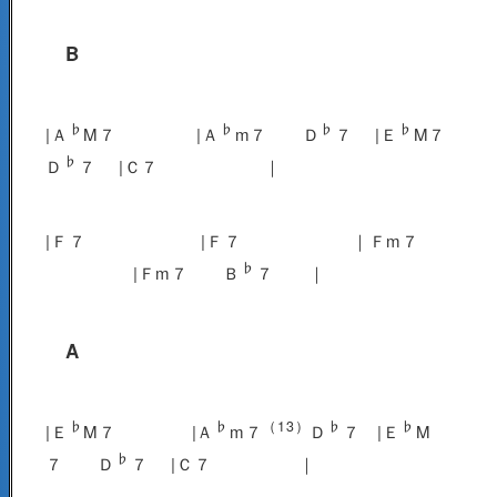
B
♭
♭
♭
♭
|Ａ
M７ |Ａ
m７ Ｄ
７ |Ｅ
M７
♭
Ｄ
７ |Ｃ７ ｜
|Ｆ７ |Ｆ７ ｜Ｆm７
♭
|Ｆm７ Ｂ
７ ｜
A
♭
♭
（13）
♭
♭
|Ｅ
M７ |Ａ
m７
Ｄ
７ |Ｅ
M
♭
７ Ｄ
７ |Ｃ７ ｜