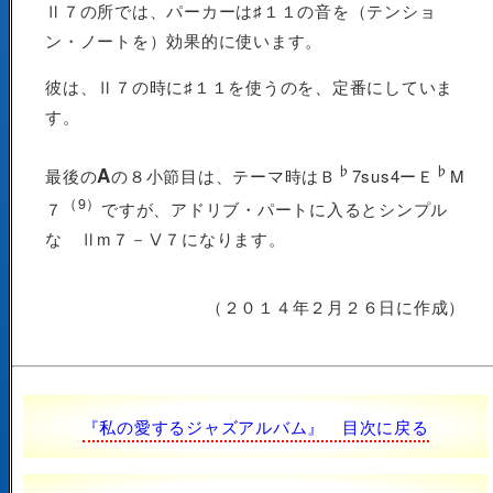
Ⅱ７の所では、パーカーは♯１１の音を（テンショ
ン・ノートを）効果的に使います。
彼は、Ⅱ７の時に♯１１を使うのを、定番にしていま
す。
♭
♭
A
最後の
の８小節目は、テーマ時はＢ
7sus4ーＥ
M
（9）
７
ですが、アドリブ・パートに入るとシンプル
な Ⅱm７－Ⅴ７になります。
（２０１４年２月２６日に作成）
『私の愛するジャズアルバム』 目次に戻る