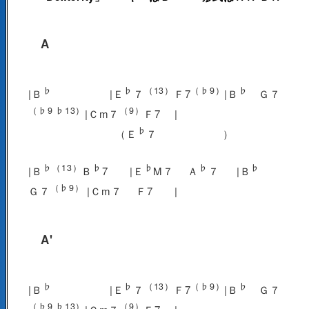
A
♭
♭
（13）
（♭9）
♭
|Ｂ
|Ｅ
７
Ｆ7
|Ｂ
Ｇ７
（♭9 ♭13）
（9）
|Ｃm７
Ｆ7 |
♭
（Ｅ
７ ）
♭（13）
♭
♭
♭
♭
|Ｂ
Ｂ
7 |Ｅ
M７ Ａ
７ |Ｂ
（♭9）
Ｇ７
|Ｃm７ Ｆ7 |
A'
♭
♭
（13）
（♭9）
♭
|Ｂ
|Ｅ
７
Ｆ7
|Ｂ
Ｇ７
（♭9 ♭13）
（9）