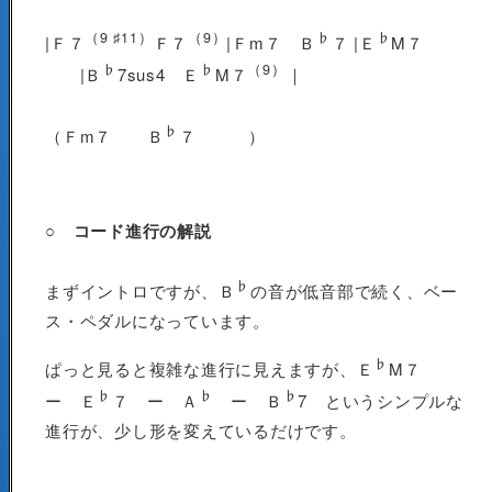
（9 ♯11）
（9）
♭
♭
|Ｆ７
Ｆ７
|Ｆm７ Ｂ
７ |Ｅ
M７
♭
♭
（9）
|Ｂ
7sus4 Ｅ
M７
｜
♭
（Ｆm７ Ｂ
７ ）
○ コード進行の解説
♭
まずイントロですが、Ｂ
の音が低音部で続く、ベー
ス・ペダルになっています。
♭
ぱっと見ると複雑な進行に見えますが、Ｅ
M７
♭
♭
♭
ー Ｅ
７ ー Ａ
ー Ｂ
7 というシンプルな
進行が、少し形を変えているだけです。