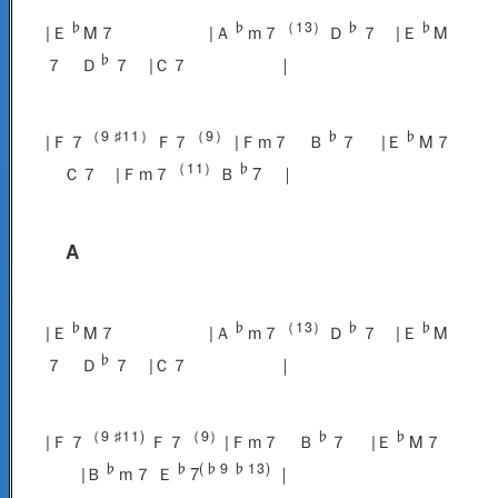
♭
♭
（13）
♭
♭
|Ｅ
M７ |Ａ
m７
Ｄ
７ |Ｅ
M
♭
７ Ｄ
７ |Ｃ７ ｜
（9 ♯11）
（9）
♭
♭
|Ｆ７
Ｆ７
|Ｆm７ Ｂ
７ |Ｅ
M７
（11）
♭
Ｃ７ |Ｆm７
Ｂ
7 ｜
A
♭
♭
（13）
♭
♭
|Ｅ
M７ |Ａ
m７
Ｄ
７ |Ｅ
M
♭
７ Ｄ
７ |Ｃ７ ｜
（9 ♯11)
（9）
♭
♭
|Ｆ７
Ｆ７
|Ｆm７ Ｂ
７ |Ｅ
M７
♭
♭
(♭9 ♭13)
|Ｂ
m７ Ｅ
7
｜