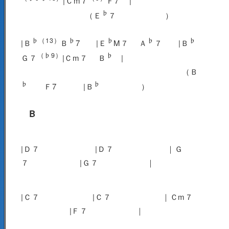
|Ｃm７
Ｆ7 |
♭
（Ｅ
７ ）
♭（13）
♭
♭
♭
♭
|Ｂ
Ｂ
7 |Ｅ
M７ Ａ
７ |Ｂ
（♭9）
♭
Ｇ７
|Ｃm７ Ｂ
|
（Ｂ
♭
♭
Ｆ7 |Ｂ
）
B
|Ｄ７ |Ｄ７ ｜Ｇ
７ |Ｇ７ ｜
|Ｃ７ |Ｃ７ ｜Ｃm７
|Ｆ７ ｜