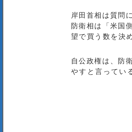
岸田首相は質問に
防衛相は「米国側
望で買う数を決
自公政権は、防衛
やすと言ってい