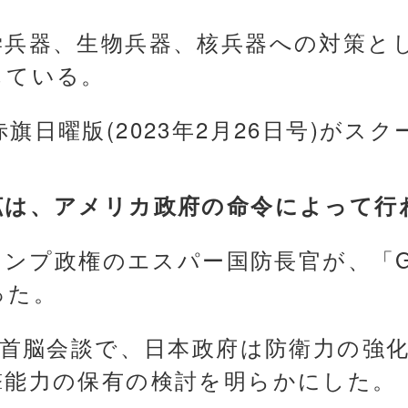
学兵器、生物兵器、核兵器への対策と
している。
旗日曜版(2023年2月26日号)がス
拡は、アメリカ政府の命令によって行
トランプ政権のエスパー国防長官が、「
った。
米首脳会談で、日本政府は防衛力の強化
撃能力の保有の検討を明らかにした。