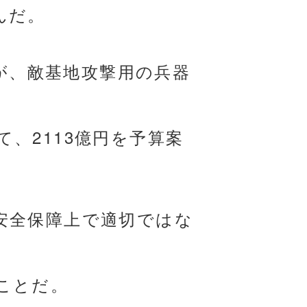
んだ。
たが、敵基地攻撃用の兵器
、2113億円を予算案
安全保障上で適切ではな
ことだ。