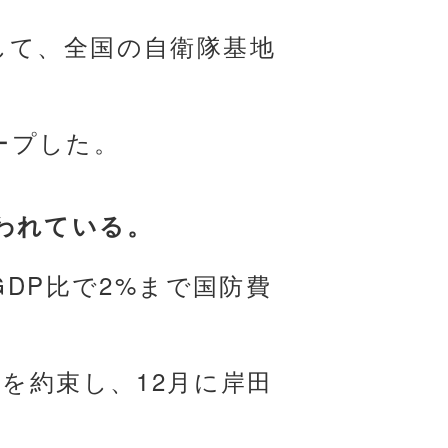
して、全国の自衛隊基地
クープした。
われている。
GDP比で2%まで国防費
を約束し、12月に岸田