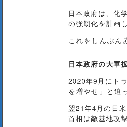
日本政府は、化
の強靭化を計画
これをしんぶん赤
日本政府の大軍
2020年9月に
を増やせ」と迫
翌21年4月の日
首相は敵基地攻