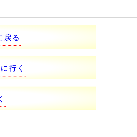
に戻る
ジに行く
く