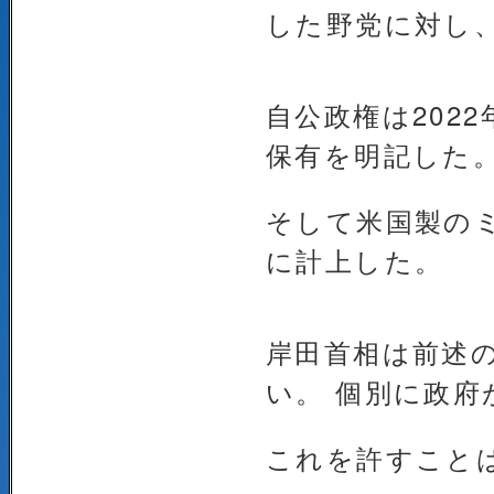
した野党に対し
自公政権は202
保有を明記した
そして米国製のミ
に計上した。
岸田首相は前述
い。 個別に政
これを許すこと