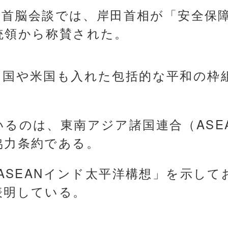
日米首脳会談では、岸田首相が「安全保
統領から称賛された。
中国や米国も入れた包括的な平和の枠
るのは、東南アジア諸国連合（ASE
協力条約である。
「ASEANインド太平洋構想」を示し
表明している。