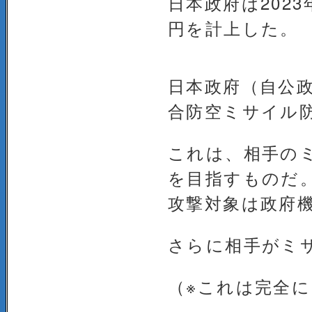
日本政府は202
円を計上した。
日本政府（自公
合防空ミサイル防
これは、相手の
を目指すものだ
攻撃対象は政府
さらに相手がミ
（※これは完全