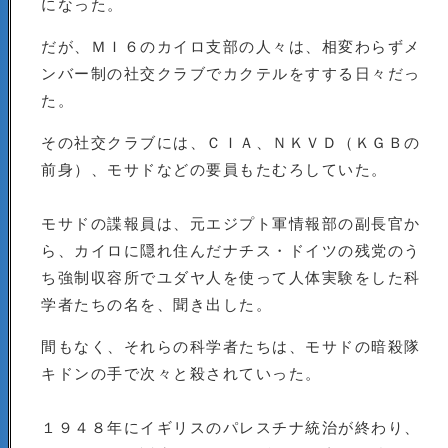
になった。
だが、ＭＩ６のカイロ支部の人々は、相変わらずメ
ンバー制の社交クラブでカクテルをすする日々だっ
た。
その社交クラブには、ＣＩＡ、ＮＫＶＤ（ＫＧＢの
前身）、モサドなどの要員もたむろしていた。
モサドの諜報員は、元エジプト軍情報部の副長官か
ら、カイロに隠れ住んだナチス・ドイツの残党のう
ち強制収容所でユダヤ人を使って人体実験をした科
学者たちの名を、聞き出した。
間もなく、それらの科学者たちは、モサドの暗殺隊
キドンの手で次々と殺されていった。
１９４８年にイギリスのパレスチナ統治が終わり、