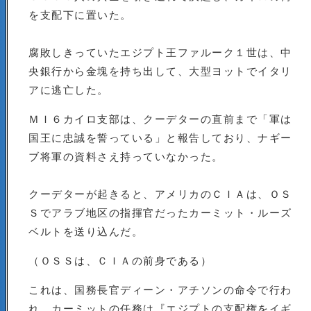
を支配下に置いた。
腐敗しきっていたエジプト王ファルーク１世は、中
央銀行から金塊を持ち出して、大型ヨットでイタリ
アに逃亡した。
ＭＩ６カイロ支部は、クーデターの直前まで「軍は
国王に忠誠を誓っている」と報告しており、ナギー
ブ将軍の資料さえ持っていなかった。
クーデターが起きると、アメリカのＣＩＡは、ＯＳ
Ｓでアラブ地区の指揮官だったカーミット・ルーズ
ベルトを送り込んだ。
（ＯＳＳは、ＣＩＡの前身である）
これは、国務長官ディーン・アチソンの命令で行わ
れ、カーミットの任務は『エジプトの支配権をイギ