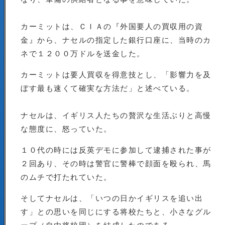
カーミットは、ＣＩＡの『外国要人の買収用の資
金』から、ナセルの指定した銀行口座に、当時のカ
ネで１２００万ドルを送金した。
カーミットは要人買収を得意技とし、「影響力を及
ぼす最も速くて確実な方法だ」と述べている。
ナセルは、イギリス人たちの贅沢な生活ぶりと高慢
な態度に、怒っていた。
１０代の時には反英デモに参加して逮捕された事が
２回あり、その時は警官に警棒で顔面を殴られ、馬
のムチで打たれていた。
そしてナセルは、「いつの日かイギリスを追い出
す」との思いを同じにする将校たちと、小さなグル
ープ（自由将校団）を結成したのである。