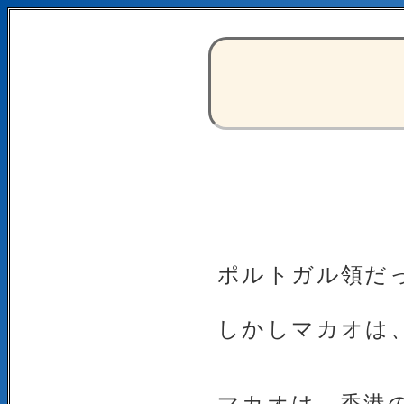
ポルトガル領だっ
しかしマカオは
マカオは、香港の