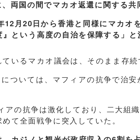
3日に、両国の間でマカオ返還に関する
9年12月20日から香港と同様にマカオ
制度』という高度の自治を保障する」と
れているマカオ議会は、そのまま存続
留については、マフィアの抗争で治安
。
フィアの抗争は激化しており、二大組織
求めて全面戦争に突入していた。
は、カジノと観光が政府収入の6割を