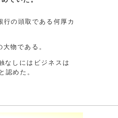
銀行の頭取である何厚カ
の大物である。
触なしにはビジネスは
と認めた。