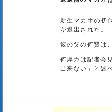
新生マカオの初
が選出された。
彼の父の何賢は
何厚カは記者会
出来ない」と述