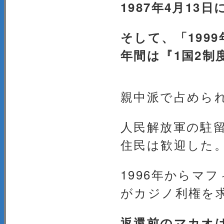
1987年4月1
そして、「199
年間は『1国2
親中派で占めら
人民解放軍の駐
住民は歓迎した
1996年からマ
がカジノ利権を
返還前のマカオ