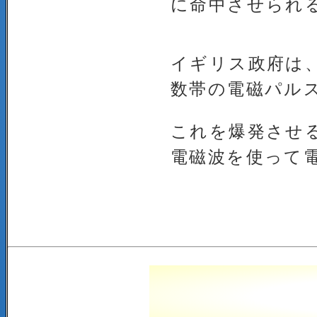
に命中させられ
イギリス政府は
数帯の電磁パル
これを爆発させ
電磁波を使って