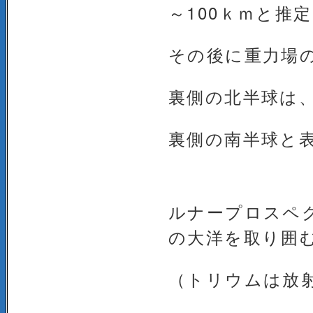
～100ｋｍと推
その後に重力場
裏側の北半球は
裏側の南半球と
ルナープロスペ
の大洋を取り囲
（トリウムは放