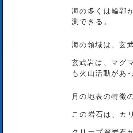
海の多くは輪郭
測できる。
海の領域は、玄
玄武岩は、マグ
も火山活動があ
月の地表の特徴
この岩石は、カ
クリープ質岩石