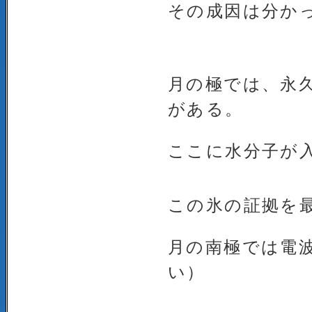
その成因は分か
月の極では、永
がある。
ここに水分子が
この氷の証拠を
月の南極では電
い）