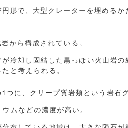
が円形で、大型クレーターを埋めるか
武岩から構成されている。
マが冷却し固結した黒っぽい火山岩の
ったと考えられる。
の1つに、クリープ質岩類という岩石
リウムなどの濃度が高い。
が分布している地域は、大きな隕石が