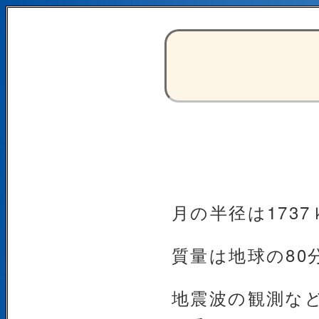
月の半径は173
質量は地球の80
地震波の観測な