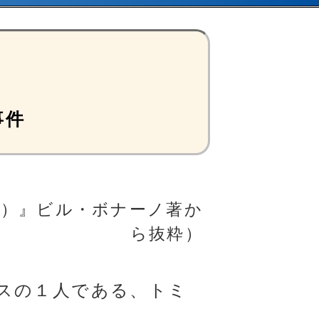
事件
記）』ビル・ボナーノ著か
ら抜粋）
スの１人である、トミ