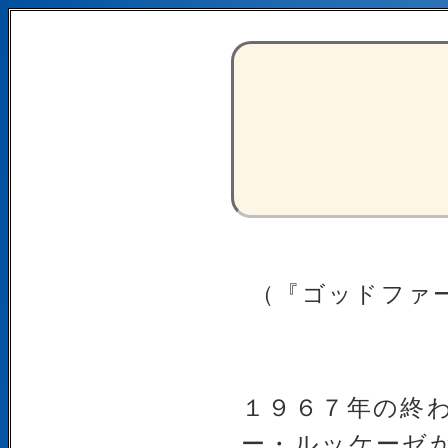
（『ゴッドファ
１９６７年の終
ー・ルッケーゼ