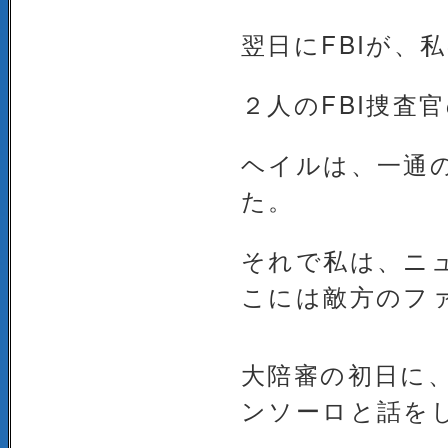
翌日にFBIが、
２人のFBI捜
ヘイルは、一通
た。
それで私は、ニ
こには敵方のフ
大陪審の初日に
ンソーロと話を