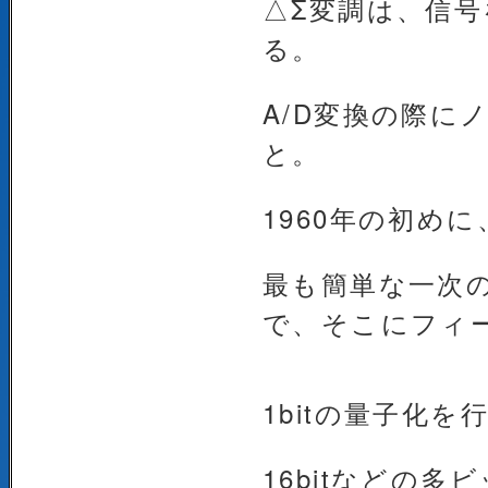
△Σ変調は、信号
る。
A/D変換の際に
と。
1960年の初め
最も簡単な一次の
で、そこにフィ
1bitの量子化
16bitなどの