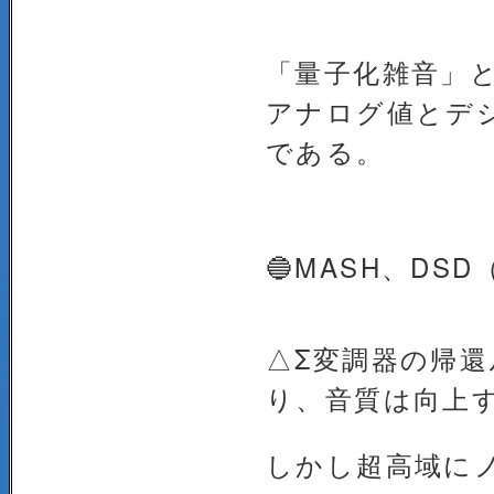
「量子化雑音」
アナログ値とデ
である。
🔵MASH、D
△Σ変調器の帰
り、音質は向上
しかし超高域に