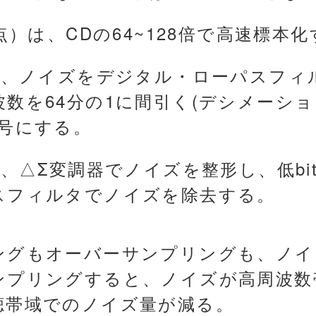
点）は、CDの64~128倍で高速標本
合は、ノイズをデジタル・ローパスフィ
数を64分の1に間引く(デシメーシ
符号にする。
は、△Σ変調器でノイズを整形し、低bi
スフィルタでノイズを除去する。
ングもオーバーサンプリングも、ノイ
ンプリングすると、ノイズが高周波数
聴帯域でのノイズ量が減る。