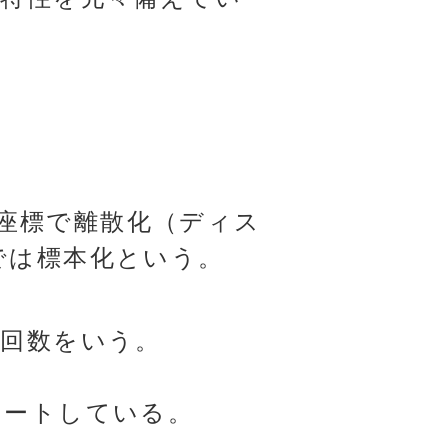
座標で離散化（ディス
では標本化という。
)回数をいう。
サポートしている。