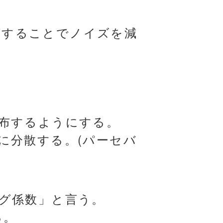
ングすることでノイズを減
布するようにする。
に分散する。(パーセバ
グ係数」と言う。
る。