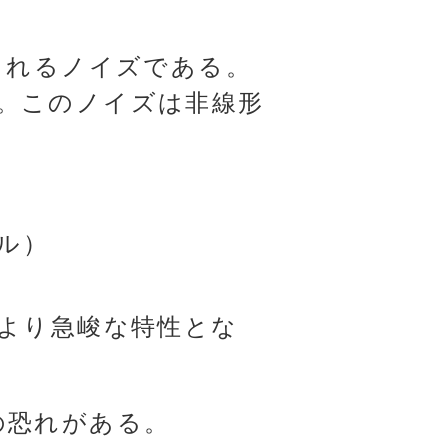
まれるノイズである。
。このノイズは非線形
タル）
はより急峻な特性とな
の恐れがある。