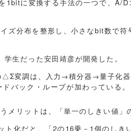
を1bitに変換する手法の一つで、A/
ノイズ分布を整形し、小さなbit数で
に、学生だった安田靖彦が開発した。
△Σ変調は、入力→積分器→量子化器→
ードバック・ループが加わっている。
を行うメリットは、「単一のしきい値
多ビット化だと、「2の16乗－1個のし