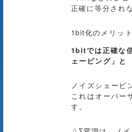
正確に等分され
1bit化のメリ
1bitでは正確
ェーピング」と
ノイズシェーピ
これはオーバー
す。
△Σ変調は、ノイ