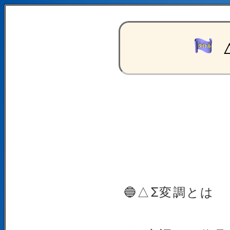
🔵△Σ変調とは