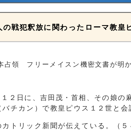
人の戦犯釈放に関わったローマ教皇
本占領 フリーメイスン機密文書が明
月１２日に、吉田茂・首相、その娘の
（バチカン）で教皇ピウス１２世と会
のカトリック新聞が伝えている。（５