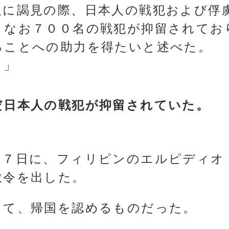
皇に謁見の際、日本人の戦犯および俘
、なお７００名の戦犯が抑留されてお
ることへの助力を得たいと述べた。
。」
だ日本人の戦犯が抑留されていた。
２７日に、フィリピンのエルピディオ
赦令を出した。
して、帰国を認めるものだった。