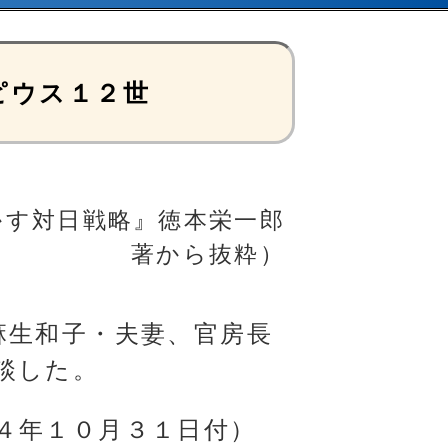
ピウス１２世
かす対日戦略』徳本栄一郎
著から抜粋）
麻生和子・夫妻、官房長
談した。
４年１０月３１日付）