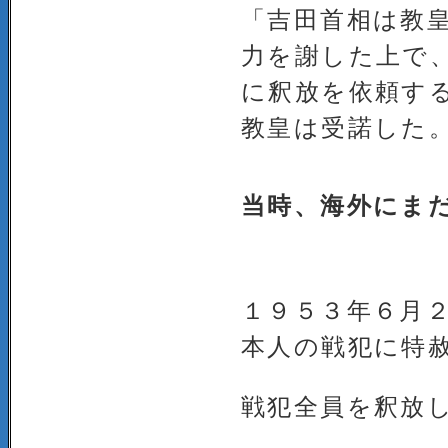
「吉田首相は教
力を謝した上で
に釈放を依頼す
教皇は受諾した
当時、海外にま
１９５３年６月
本人の戦犯に特
戦犯全員を釈放