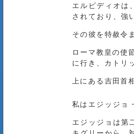
エルピディオは
されており、強
その彼を特赦令
ローマ教皇の使
に行き、カトリ
上にある吉田首
私はエジッジョ
エジッジョは第
キグリーから、