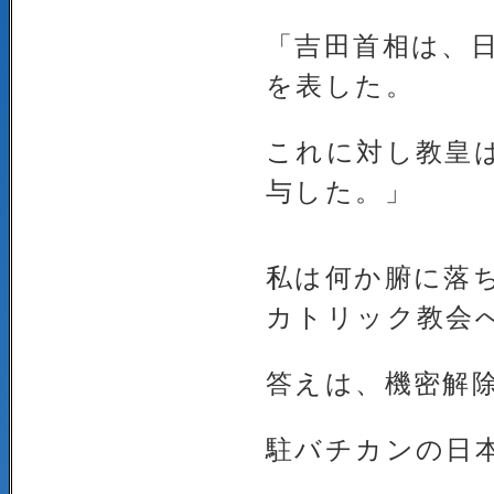
「吉田首相は、
を表した。
これに対し教皇
与した。」
私は何か腑に落
カトリック教会
答えは、機密解
駐バチカンの日