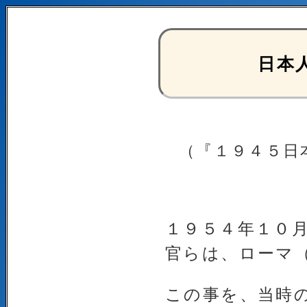
日本
（『１９４５日
１９５４年１０
官らは、ローマ
この事を、当時