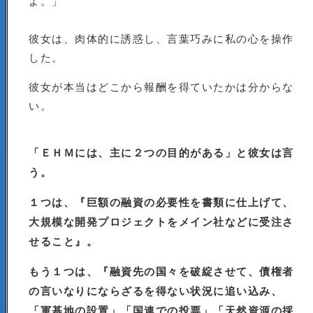
よ。」
彼女は、肉体的に誘惑し、言葉巧みに私の心を操作
した。
彼女が本当はどこから報酬を得ていたかは分からな
い。
「ＥＨＭには、主に２つの目的がある」と彼女は言
う。
１つは、『巨額の融資の必要性を書類に仕上げて、
大規模な開発プロジェクトをメイン社などに受注さ
せること』。
もう１つは、『融資先の国々を破綻させて、債権者
の言いなりにならざるを得ない状況に追い込み、
「軍基地の設置」「国連での投票」「天然資源の採