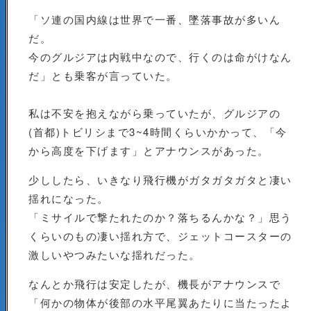
「ソ連の国内線は世界で一番、墜落事故が多いん
だ。
今のグルジアは内戦中なので、行くのは命がけなん
だ」とも乗客が言っていた。
私は不安を抱えながら乗っていたが、グルジアの
(首都)トビリシまで3~4時間くらいかかって、「今
から高度を下げます」とアナウンスがあった。
少ししたら、いきなり飛行機がガタガタガタと凄い
揺れになった。
「ミサイルで撃たれたのか？落ちるんかな？」思う
くらいのもの凄い揺れ方で、ジェットコースターの
激しいやつみたいな揺れだった。
なんとか飛行は安定したが、機長がアナウンスで
「何かの物体が後部の水平尾翼あたりに当たったよ