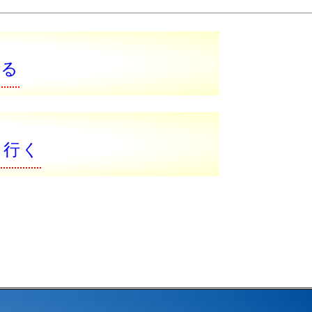
戻る
に行く