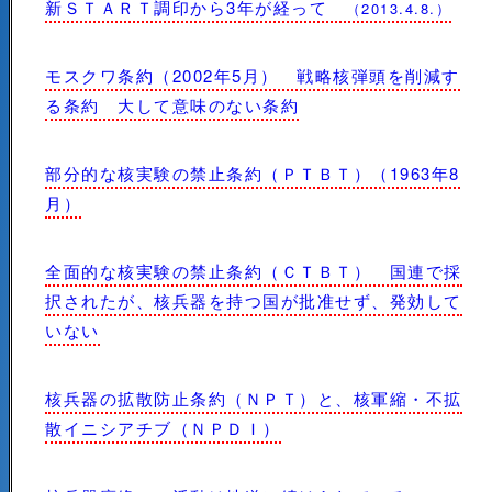
新ＳＴＡＲＴ調印から3年が経って
（2013.4.8.）
モスクワ条約（2002年5月） 戦略核弾頭を削減す
る条約 大して意味のない条約
部分的な核実験の禁止条約（ＰＴＢＴ）（1963年8
月）
全面的な核実験の禁止条約（ＣＴＢＴ） 国連で採
択されたが、核兵器を持つ国が批准せず、発効して
いない
核兵器の拡散防止条約（ＮＰＴ）と、核軍縮・不拡
散イニシアチブ（ＮＰＤＩ）