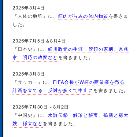
2026年8月4日
『人体の勉強』に、
筋肉がらみの体内物質
を書きま
した。
2026年7月5日＆8月4日
『日本史』に、
細川政元の生涯 管領の家柄、京兆
家、明応の政変など
を書きました。
2026年8月3日
『サッカー』に、
FIFA会長がW杯の商業権を売る
計画を立てる、反対が多くて中止に
を書きました。
2026年7月30日～8月2日
『中国史』に、
水滸伝⑫ 解珍と解宝、孫新と顧大
嫂、孫立など
を書きました。