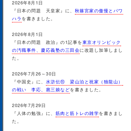
2026年8月1日
『日本の問題 天皇家』に、
秋篠宮家の傲慢とパワ
ハラ
を書きました。
2026年8月1日
『日本の問題 政治』の1記事を
東京オリンピック
の汚職事件、慶応義塾の三田会
に改題し加筆しまし
た。
2026年7月26～30日
『中国史』に、
水滸伝⑪ 梁山泊と祝家（独龍山）
の戦い 李応、扈三娘など
を書きました。
2026年7月29日
『人体の勉強』に、
筋肉と筋トレの雑学
を書きまし
た。