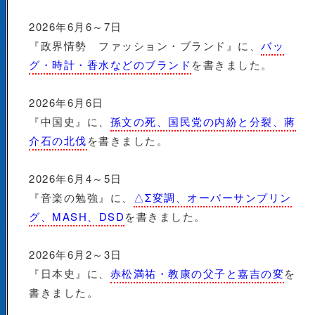
2026年6月6～7日
『政界情勢 ファッション・ブランド』に、
バッ
グ・時計・香水などのブランド
を書きました。
2026年6月6日
『中国史』に、
孫文の死、国民党の内紛と分裂、蔣
介石の北伐
を書きました。
2026年6月4～5日
『音楽の勉強』に、
△Σ変調、オーバーサンプリン
グ、MASH、DSD
を書きました。
2026年6月2～3日
『日本史』に、
赤松満祐・教康の父子と嘉吉の変
を
書きました。